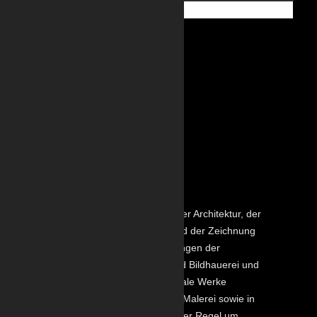
Zeichnung
KUNST
Die Malerei zählt neben der Architektur, der
Bildhauerei, der Grafik und der Zeichnung
zu den klassischen Gattungen der
bildenden Kunst. Während Bildhauerei und
Architektur dreidimensionale Werke
hervorbringen, geht es in Malerei sowie in
Grafik und Zeichnung in der Regel um