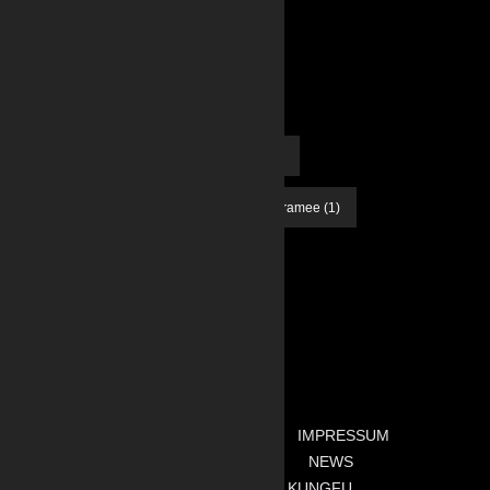
TAG CLOUD
Acryl
(27)
Aquarell
(23)
Magic Stones
(17)
Makramee
(1)
Zeichnung
(18)
HOME
KONTAKT
IMPRESSUM
DATENSCHUTZ
NEWS
INSTAGRAM
KUNGFU