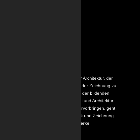
KUNST
Die Malerei zählt neben der Architektur, der
Bildhauerei, der Grafik und der Zeichnung zu
den klassischen Gattungen der bildenden
Kunst. Während Bildhauerei und Architektur
dreidimensionale Werke hervorbringen, geht
es in Malerei sowie in Grafik und Zeichnung
in der Regel um flächige Werke.