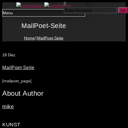
Menu
MailPoet-Seite
Home
MailPoet-Seite
18
Dez.
MailPoet-Seite
[mailpoet_page]
About Author
mike
KUNST